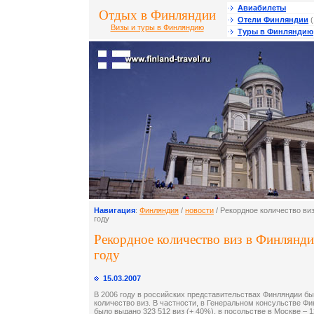
Авиабилеты
Отдых в Финляндии
Отели Финляндии
(
Визы и туры в Финляндию
Туры в Финляндию
Навигация
:
Финляндия
/
новости
/ Рекордное количество ви
году
Рекордное количество виз в Финлянд
году
15.03.2007
В 2006 году в российских представительствах Финляндии б
количество виз. В частности, в Генеральном консульстве Ф
было выдано 323 512 виз (+ 40%), в посольстве в Москве – 12