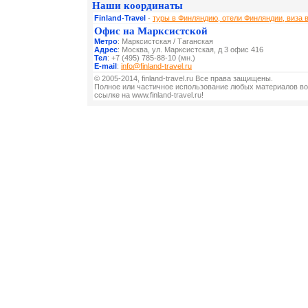
Наши координаты
Finland-Travel
-
туры в Финляндию, отели Финляндии, виза 
Офис на Марксистской
Метро
: Марксистская / Таганская
Адрес
: Москва, ул. Марксистская, д 3 офис 416
Тел
: +7 (495) 785-88-10 (мн.)
E-mail
:
info@finland-travel.ru
© 2005-2014, finland-travel.ru Все права защищены.
Полное или частичное использование любых материалов во
ссылке на www.finland-travel.ru!