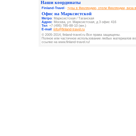
Наши координаты
Finland-Travel
-
туры в Финляндию, отели Финляндии, виза 
Офис на Марксистской
Метро
: Марксистская / Таганская
Адрес
: Москва, ул. Марксистская, д 3 офис 416
Тел
: +7 (495) 785-88-10 (мн.)
E-mail
:
info@finland-travel.ru
© 2005-2014, finland-travel.ru Все права защищены.
Полное или частичное использование любых материалов во
ссылке на www.finland-travel.ru!