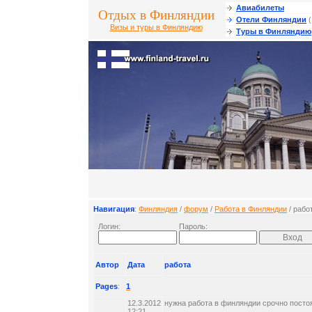
Авиабилеты
Отдых в Финляндии
Отели Финляндии
(
Визы и туры в Финляндию
Туры в Финляндию
Навигация
:
Финляндия
/
форум
/
Работа в Финляндии
/ рабо
Логин:
Пароль:
Автор
Дата
работа
Pages
:
1
12.3.2012
нужна работа в финляндии срочно посто
12:21