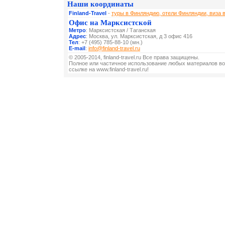
Наши координаты
Finland-Travel
-
туры в Финляндию, отели Финляндии, виза 
Офис на Марксистской
Метро
: Марксистская / Таганская
Адрес
: Москва, ул. Марксистская, д 3 офис 416
Тел
: +7 (495) 785-88-10 (мн.)
E-mail
:
info@finland-travel.ru
© 2005-2014, finland-travel.ru Все права защищены.
Полное или частичное использование любых материалов во
ссылке на www.finland-travel.ru!