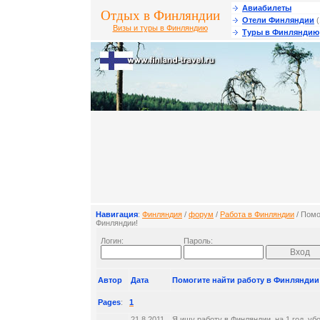
Авиабилеты
Отдых в Финляндии
Отели Финляндии
(
Визы и туры в Финляндию
Туры в Финляндию
Навигация
:
Финляндия
/
форум
/
Работа в Финляндии
/ Помо
Финляндии!
Логин:
Пароль:
Автор
Дата
Помогите найти работу в Финляндии
Pages
:
1
21.8.2011
Я ищу работу в Финляндии, на 1 год, у