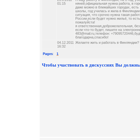
01:15
няней,официальная нужна работа, в горо
даже можно в ближайших городах, есть 
школы, год училась и жила в Финляндии
ситуация, что срочно нужна такая работ
России,если будет нужно жильё, то есть
пожалуйста!
я ответственная,доброжелательная, бе
если что-то будет, пишите на электронны
483@mail.ru,телефон: +79095720446,бу
благодарна,спасибо!
04.12.2011
Желаете жить и работать в Финляндии? w
16:32
Pages
:
1
Чтобы участвовать в дискуссиях Вы должны